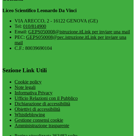
Liceo Scientifico Leonardo Da Vinci
VIA ARECCO, 2 - 16122 GENOVA (GE)
Tel:
010/814900
Email:
GEPS050008@istruzione.it
Link per inviare una mail
PEC:
GEPS050008@pec.istruzione.it
Link per inviare una
mail
C.F.: 80039690104
Sezione Link Utili
Cookie policy
Note legali
Informativa Privacy
Ufficio Relazioni con il Pubblico
Dichiarazione di accessibilità
Obiettivi di accessibilità
Whistleblowing
Gestione consensi cookie
Amministrazione trasparente
Pagina visualizzata
363482
volte