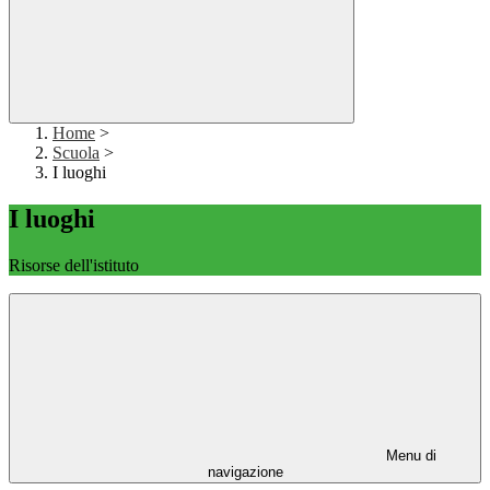
Home
>
Scuola
>
I luoghi
I luoghi
Risorse dell'istituto
Menu di
navigazione