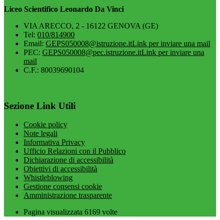
Liceo Scientifico Leonardo Da Vinci
VIA ARECCO, 2 - 16122 GENOVA (GE)
Tel:
010/814900
Email:
GEPS050008@istruzione.it
Link per inviare una mail
PEC:
GEPS050008@pec.istruzione.it
Link per inviare una
mail
C.F.: 80039690104
Sezione Link Utili
Cookie policy
Note legali
Informativa Privacy
Ufficio Relazioni con il Pubblico
Dichiarazione di accessibilità
Obiettivi di accessibilità
Whistleblowing
Gestione consensi cookie
Amministrazione trasparente
Pagina visualizzata
6169
volte