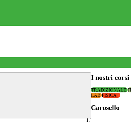
I nostri corsi
TRADIZIONALE
I
LAB
FISICA +
Carosello