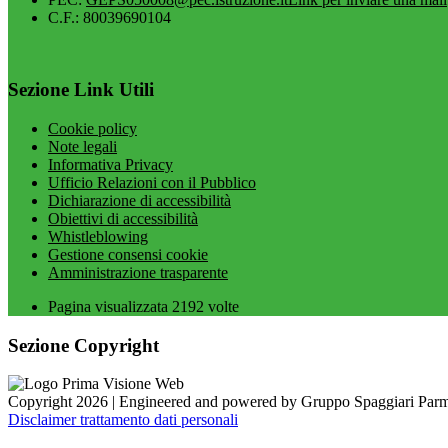
C.F.: 80039690104
Sezione Link Utili
Cookie policy
Note legali
Informativa Privacy
Ufficio Relazioni con il Pubblico
Dichiarazione di accessibilità
Obiettivi di accessibilità
Whistleblowing
Gestione consensi cookie
Amministrazione trasparente
Pagina visualizzata
2192
volte
Sezione Copyright
Copyright 2026 | Engineered and powered by Gruppo Spaggiari Parm
Disclaimer trattamento dati personali