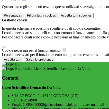
Questo sito o gli strumenti terzi da questo utilizzati si avvalgono di coo
Personalizza
Rifiuta tutti
i cookies
Accetta tutti
i cookies
Gestione cookie
In questa schermata è possibile scegliere quali cookie consentire.
I cookie necessari sono quelli che consentono il funzionamento della pi
Per conoscere quali sono i cookie necessari al funzionamento potete v
Cookie necessari per il funzionamento
I cookie necessari per il funzionamento non possono essere disabilitati.
Accetta tutti
Salva le preferenze
Liceo Scientifico Leonardo Da Vinci
Contatti
Liceo Scientifico Leonardo Da Vinci
VIA ARECCO, 2 - 16122 GENOVA (GE)
Tel:
010/814900
Email:
GEPS050008@istruzione.it
Link per inviare una mail
PEC:
GEPS050008@pec.istruzione.it
Link per inviare una mail