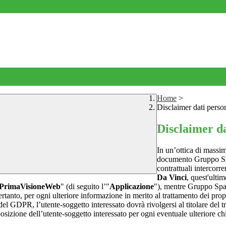
Home
>
Disclaimer dati perso
Disclaimer da
In un’ottica di massim
documento Gruppo Spag
contrattuali intercor
Da Vinci
, quest'ultim
PrimaVisioneWeb
" (di seguito l’"
Applicazione
"), mentre Gruppo Spa
rtanto, per ogni ulteriore informazione in merito al trattamento dei propr
 del GDPR, l’utente-soggetto interessato dovrà rivolgersi al titolare del tr
sizione dell’utente-soggetto interessato per ogni eventuale ulteriore ch