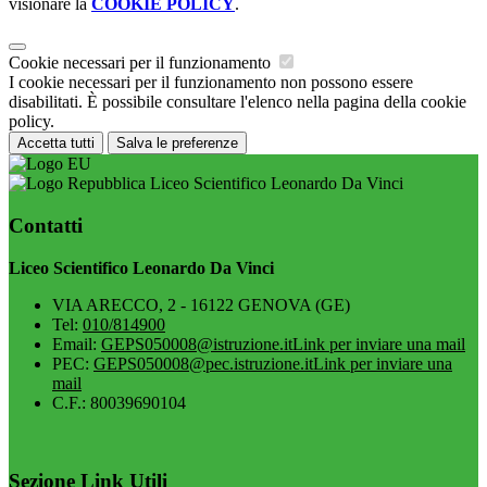
visionare la
COOKIE POLICY
.
Cookie necessari per il funzionamento
I cookie necessari per il funzionamento non possono essere
disabilitati. È possibile consultare l'elenco nella pagina della cookie
policy.
Accetta tutti
Salva le preferenze
Liceo Scientifico Leonardo Da Vinci
Contatti
Liceo Scientifico Leonardo Da Vinci
VIA ARECCO, 2 - 16122 GENOVA (GE)
Tel:
010/814900
Email:
GEPS050008@istruzione.it
Link per inviare una mail
PEC:
GEPS050008@pec.istruzione.it
Link per inviare una
mail
C.F.: 80039690104
Sezione Link Utili