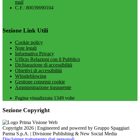
mail
C.F.: 80039690104
Sezione Link Utili
Cookie policy
Note legali
Informativa Privacy
Ufficio Relazioni con il Pubblico
Dichiarazione di accessibilità
Obiettivi di accessibilità
Whistleblowing
Gestione consensi cookie
Amministrazione trasparente
Pagina visualizzata
1349
volte
Sezione Copyright
Copyright 2026 | Engineered and powered by Gruppo Spaggiari
Parma S.p.A. | Divisione Publishing & New Social Media
Disclaimer trattamento dati personali