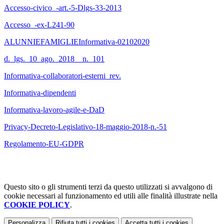
Accesso-civico_-art.-5-Dlgs-33-2013
Accesso_-ex-L241-90
ALUNNIEFAMIGLIEInformativa-02102020
d._lgs._10_ago._2018__n._101
Informativa-collaboratori-esterni_rev.
Informativa-dipendenti
Informativa-lavoro-agile-e-DaD
Privacy-Decreto-Legislativo-18-maggio-2018-n.-51
Regolamento-EU-GDPR
Questo sito o gli strumenti terzi da questo utilizzati si avvalgono di
cookie necessari al funzionamento ed utili alle finalità illustrate nella
COOKIE POLICY
.
Personalizza
Rifiuta tutti
i cookies
Accetta tutti
i cookies