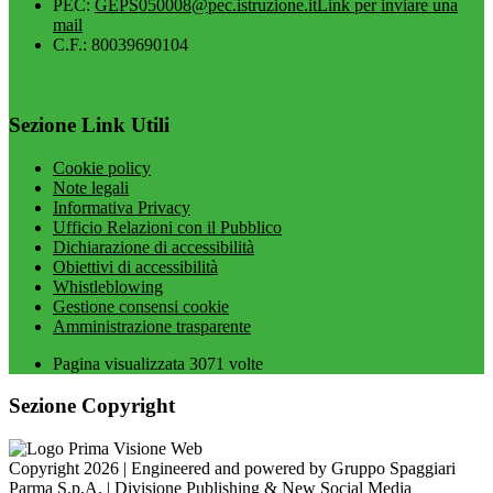
PEC:
GEPS050008@pec.istruzione.it
Link per inviare una
mail
C.F.: 80039690104
Sezione Link Utili
Cookie policy
Note legali
Informativa Privacy
Ufficio Relazioni con il Pubblico
Dichiarazione di accessibilità
Obiettivi di accessibilità
Whistleblowing
Gestione consensi cookie
Amministrazione trasparente
Pagina visualizzata
3071
volte
Sezione Copyright
Copyright 2026 | Engineered and powered by Gruppo Spaggiari
Parma S.p.A. | Divisione Publishing & New Social Media