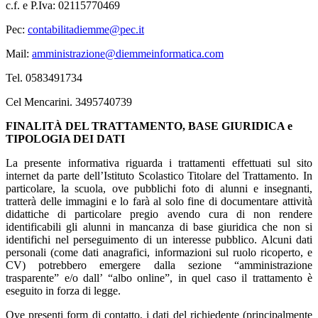
c.f. e P.Iva: 02115770469
Pec:
contabilitadiemme@pec.it
Mail:
amministrazione@diemmeinformatica.com
Tel. 0583491734
Cel Mencarini. 3495740739
FINALITÀ DEL TRATTAMENTO, BASE GIURIDICA e
TIPOLOGIA DEI DATI
La presente informativa riguarda i trattamenti effettuati sul sito
internet da parte dell’Istituto Scolastico Titolare del Trattamento. In
particolare, la scuola, ove pubblichi foto di alunni e insegnanti,
tratterà delle immagini e lo farà al solo fine di documentare attività
didattiche di particolare pregio avendo cura di non rendere
identificabili gli alunni in mancanza di base giuridica che non si
identifichi nel perseguimento di un interesse pubblico. Alcuni dati
personali (come dati anagrafici, informazioni sul ruolo ricoperto, e
CV) potrebbero emergere dalla sezione “amministrazione
trasparente” e/o dall’ “albo online”, in quel caso il trattamento è
eseguito in forza di legge.
Ove presenti form di contatto, i dati del richiedente (principalmente