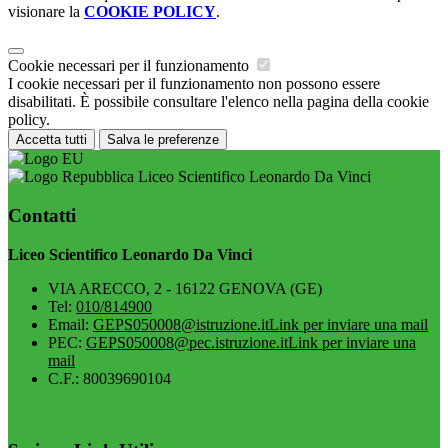
visionare la
COOKIE POLICY
.
Cookie necessari per il funzionamento
I cookie necessari per il funzionamento non possono essere
disabilitati. È possibile consultare l'elenco nella pagina della cookie
policy.
Accetta tutti
Salva le preferenze
Liceo Scientifico Leonardo Da Vinci
Contatti
Liceo Scientifico Leonardo Da Vinci
VIA ARECCO, 2 - 16122 GENOVA (GE)
Tel:
010/814900
Email:
GEPS050008@istruzione.it
Link per inviare una mail
PEC:
GEPS050008@pec.istruzione.it
Link per inviare una
mail
C.F.: 80039690104