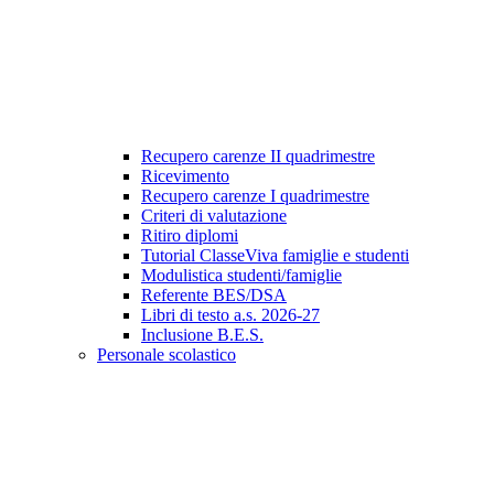
Recupero carenze II quadrimestre
Ricevimento
Recupero carenze I quadrimestre
Criteri di valutazione
Ritiro diplomi
Tutorial ClasseViva famiglie e studenti
Modulistica studenti/famiglie
Referente BES/DSA
Libri di testo a.s. 2026-27
Inclusione B.E.S.
Personale scolastico