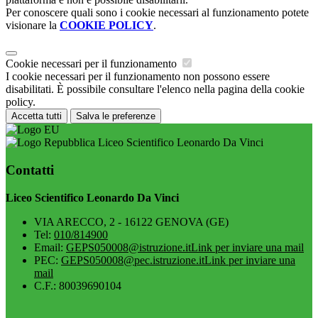
Per conoscere quali sono i cookie necessari al funzionamento potete
visionare la
COOKIE POLICY
.
Cookie necessari per il funzionamento
I cookie necessari per il funzionamento non possono essere
disabilitati. È possibile consultare l'elenco nella pagina della cookie
policy.
Accetta tutti
Salva le preferenze
Liceo Scientifico Leonardo Da Vinci
Contatti
Liceo Scientifico Leonardo Da Vinci
VIA ARECCO, 2 - 16122 GENOVA (GE)
Tel:
010/814900
Email:
GEPS050008@istruzione.it
Link per inviare una mail
PEC:
GEPS050008@pec.istruzione.it
Link per inviare una
mail
C.F.: 80039690104