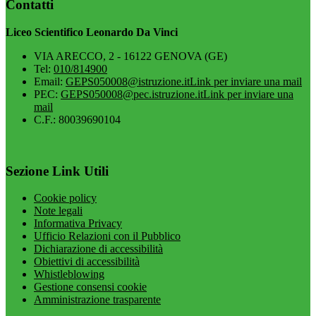
Contatti
Liceo Scientifico Leonardo Da Vinci
VIA ARECCO, 2 - 16122 GENOVA (GE)
Tel:
010/814900
Email:
GEPS050008@istruzione.it
Link per inviare una mail
PEC:
GEPS050008@pec.istruzione.it
Link per inviare una
mail
C.F.: 80039690104
Sezione Link Utili
Cookie policy
Note legali
Informativa Privacy
Ufficio Relazioni con il Pubblico
Dichiarazione di accessibilità
Obiettivi di accessibilità
Whistleblowing
Gestione consensi cookie
Amministrazione trasparente