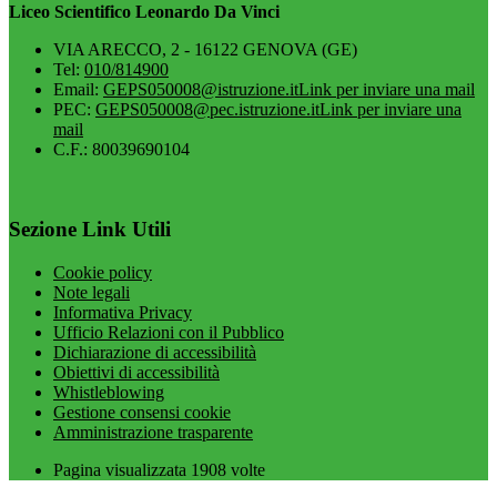
Liceo Scientifico Leonardo Da Vinci
VIA ARECCO, 2 - 16122 GENOVA (GE)
Tel:
010/814900
Email:
GEPS050008@istruzione.it
Link per inviare una mail
PEC:
GEPS050008@pec.istruzione.it
Link per inviare una
mail
C.F.: 80039690104
Sezione Link Utili
Cookie policy
Note legali
Informativa Privacy
Ufficio Relazioni con il Pubblico
Dichiarazione di accessibilità
Obiettivi di accessibilità
Whistleblowing
Gestione consensi cookie
Amministrazione trasparente
Pagina visualizzata
1908
volte