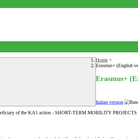
Home
>
Erasmus+ (English ve
Erasmus+ (En
A
Italian version
s a beneficiary of the KA1 action - SHORT-TERM MOBILITY PROJECT