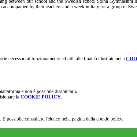
nning between our school and the Swedish school Solna Gymnasium i
 accompanied by their teachers and a week in Italy for a group of Swed
kie necessari al funzionamento ed utili alle finalità illustrate nella
COO
attaforma e non è possibile disabilitarli.
isionare la
COOKIE POLICY
.
 È possibile consultare l'elenco nella pagina della cookie policy.