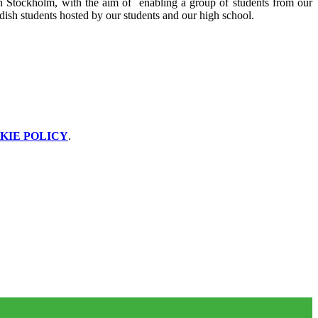
n Stockholm, with the aim of
enabling a group of students from our
ish students hosted by our students and our high school.
KIE POLICY
.