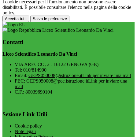
I cookie necessari per il funzionamento non possono essere
disabilitati. È possibile consultare l'elenco nella pagina della cookie
policy.
Accetta tutti
Salva le preferenze
Liceo Scientifico Leonardo Da Vinci
Contatti
Liceo Scientifico Leonardo Da Vinci
VIA ARECCO, 2 - 16122 GENOVA (GE)
Tel:
010/814900
Email:
GEPS050008@istruzione.it
Link per inviare una mail
PEC:
GEPS050008@pec.istruzione.it
Link per inviare una
mail
C.F.: 80039690104
Sezione Link Utili
Cookie policy
Note legali
Informativa Privacy