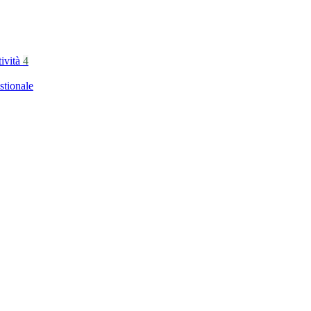
tività
4
stionale