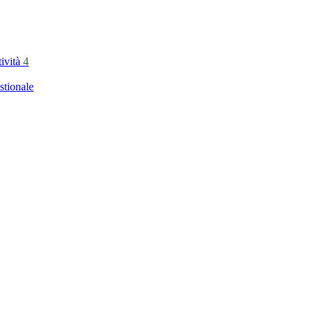
tività
4
stionale