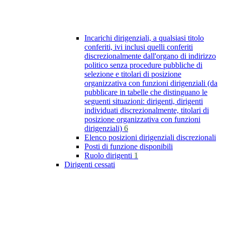
Incarichi dirigenziali, a qualsiasi titolo
conferiti, ivi inclusi quelli conferiti
discrezionalmente dall'organo di indirizzo
politico senza procedure pubbliche di
selezione e titolari di posizione
organizzativa con funzioni dirigenziali (da
pubblicare in tabelle che distinguano le
seguenti situazioni: dirigenti, dirigenti
individuati discrezionalmente, titolari di
posizione organizzativa con funzioni
dirigenziali)
6
Elenco posizioni dirigenziali discrezionali
Posti di funzione disponibili
Ruolo dirigenti
1
Dirigenti cessati