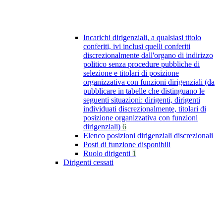
Incarichi dirigenziali, a qualsiasi titolo
conferiti, ivi inclusi quelli conferiti
discrezionalmente dall'organo di indirizzo
politico senza procedure pubbliche di
selezione e titolari di posizione
organizzativa con funzioni dirigenziali (da
pubblicare in tabelle che distinguano le
seguenti situazioni: dirigenti, dirigenti
individuati discrezionalmente, titolari di
posizione organizzativa con funzioni
dirigenziali)
6
Elenco posizioni dirigenziali discrezionali
Posti di funzione disponibili
Ruolo dirigenti
1
Dirigenti cessati