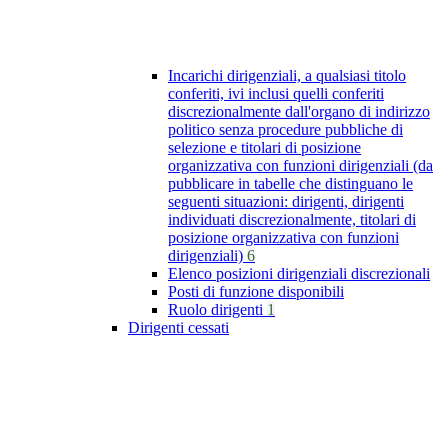
Incarichi dirigenziali, a qualsiasi titolo
conferiti, ivi inclusi quelli conferiti
discrezionalmente dall'organo di indirizzo
politico senza procedure pubbliche di
selezione e titolari di posizione
organizzativa con funzioni dirigenziali (da
pubblicare in tabelle che distinguano le
seguenti situazioni: dirigenti, dirigenti
individuati discrezionalmente, titolari di
posizione organizzativa con funzioni
dirigenziali)
6
Elenco posizioni dirigenziali discrezionali
Posti di funzione disponibili
Ruolo dirigenti
1
Dirigenti cessati