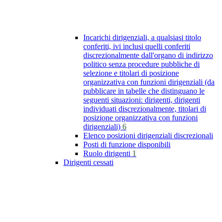
Incarichi dirigenziali, a qualsiasi titolo
conferiti, ivi inclusi quelli conferiti
discrezionalmente dall'organo di indirizzo
politico senza procedure pubbliche di
selezione e titolari di posizione
organizzativa con funzioni dirigenziali (da
pubblicare in tabelle che distinguano le
seguenti situazioni: dirigenti, dirigenti
individuati discrezionalmente, titolari di
posizione organizzativa con funzioni
dirigenziali)
6
Elenco posizioni dirigenziali discrezionali
Posti di funzione disponibili
Ruolo dirigenti
1
Dirigenti cessati