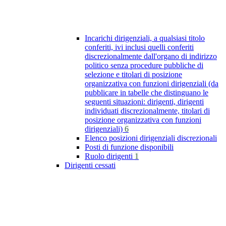
Incarichi dirigenziali, a qualsiasi titolo
conferiti, ivi inclusi quelli conferiti
discrezionalmente dall'organo di indirizzo
politico senza procedure pubbliche di
selezione e titolari di posizione
organizzativa con funzioni dirigenziali (da
pubblicare in tabelle che distinguano le
seguenti situazioni: dirigenti, dirigenti
individuati discrezionalmente, titolari di
posizione organizzativa con funzioni
dirigenziali)
6
Elenco posizioni dirigenziali discrezionali
Posti di funzione disponibili
Ruolo dirigenti
1
Dirigenti cessati