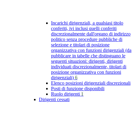
Incarichi dirigenziali, a qualsiasi titolo
conferiti, ivi inclusi quelli conferiti
discrezionalmente dall'organo di indirizzo
politico senza procedure pubbliche di
selezione e titolari di posizione
organizzativa con funzioni dirigenziali (da
pubblicare in tabelle che distinguano le
seguenti situazioni: dirigenti, dirigenti
individuati discrezionalmente, titolari di
posizione organizzativa con funzioni
dirigenziali)
6
Elenco posizioni dirigenziali discrezionali
Posti di funzione disponibili
Ruolo dirigenti
1
Dirigenti cessati