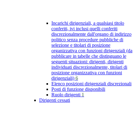
Incarichi dirigenziali, a qualsiasi titolo
conferiti, ivi inclusi quelli conferiti
discrezionalmente dall'organo di indirizzo
politico senza procedure pubbliche di
selezione e titolari di posizione
organizzativa con funzioni dirigenziali (da
pubblicare in tabelle che distinguano le
seguenti situazioni: dirigenti, dirigenti
individuati discrezionalmente, titolari di
posizione organizzativa con funzioni
dirigenziali)
6
Elenco posizioni dirigenziali discrezionali
Posti di funzione disponibili
Ruolo dirigenti
1
Dirigenti cessati