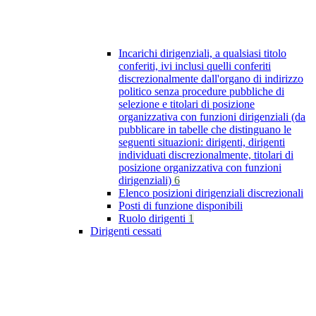
Incarichi dirigenziali, a qualsiasi titolo
conferiti, ivi inclusi quelli conferiti
discrezionalmente dall'organo di indirizzo
politico senza procedure pubbliche di
selezione e titolari di posizione
organizzativa con funzioni dirigenziali (da
pubblicare in tabelle che distinguano le
seguenti situazioni: dirigenti, dirigenti
individuati discrezionalmente, titolari di
posizione organizzativa con funzioni
dirigenziali)
6
Elenco posizioni dirigenziali discrezionali
Posti di funzione disponibili
Ruolo dirigenti
1
Dirigenti cessati