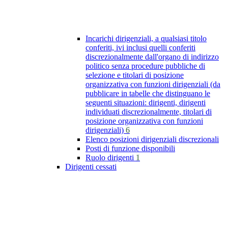
Incarichi dirigenziali, a qualsiasi titolo
conferiti, ivi inclusi quelli conferiti
discrezionalmente dall'organo di indirizzo
politico senza procedure pubbliche di
selezione e titolari di posizione
organizzativa con funzioni dirigenziali (da
pubblicare in tabelle che distinguano le
seguenti situazioni: dirigenti, dirigenti
individuati discrezionalmente, titolari di
posizione organizzativa con funzioni
dirigenziali)
6
Elenco posizioni dirigenziali discrezionali
Posti di funzione disponibili
Ruolo dirigenti
1
Dirigenti cessati