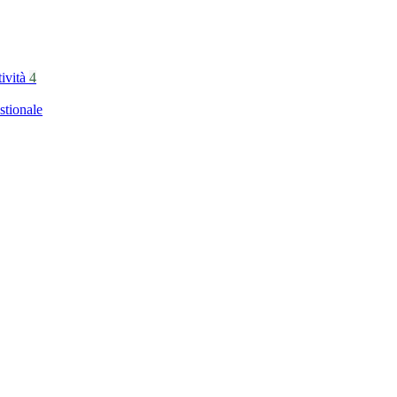
tività
4
stionale