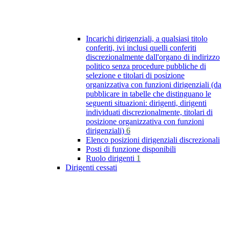
Incarichi dirigenziali, a qualsiasi titolo
conferiti, ivi inclusi quelli conferiti
discrezionalmente dall'organo di indirizzo
politico senza procedure pubbliche di
selezione e titolari di posizione
organizzativa con funzioni dirigenziali (da
pubblicare in tabelle che distinguano le
seguenti situazioni: dirigenti, dirigenti
individuati discrezionalmente, titolari di
posizione organizzativa con funzioni
dirigenziali)
6
Elenco posizioni dirigenziali discrezionali
Posti di funzione disponibili
Ruolo dirigenti
1
Dirigenti cessati