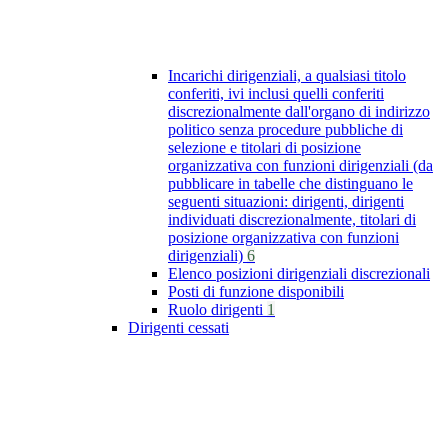
Incarichi dirigenziali, a qualsiasi titolo
conferiti, ivi inclusi quelli conferiti
discrezionalmente dall'organo di indirizzo
politico senza procedure pubbliche di
selezione e titolari di posizione
organizzativa con funzioni dirigenziali (da
pubblicare in tabelle che distinguano le
seguenti situazioni: dirigenti, dirigenti
individuati discrezionalmente, titolari di
posizione organizzativa con funzioni
dirigenziali)
6
Elenco posizioni dirigenziali discrezionali
Posti di funzione disponibili
Ruolo dirigenti
1
Dirigenti cessati