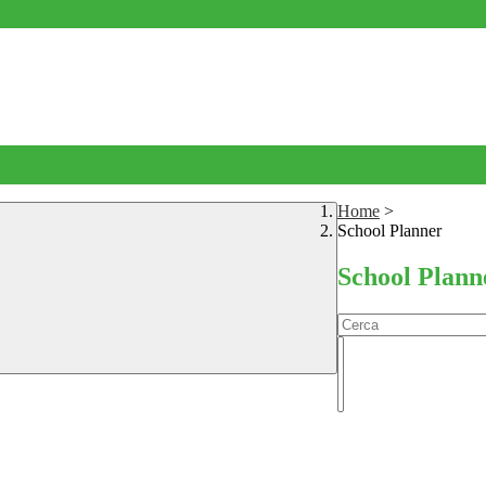
Home
>
School Planner
School Plann