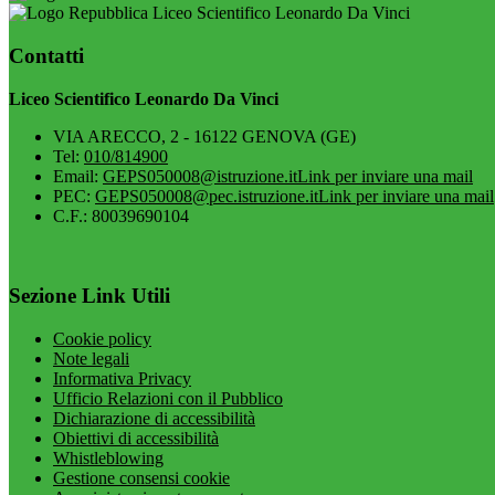
Liceo Scientifico Leonardo Da Vinci
Contatti
Liceo Scientifico Leonardo Da Vinci
VIA ARECCO, 2 - 16122 GENOVA (GE)
Tel:
010/814900
Email:
GEPS050008@istruzione.it
Link per inviare una mail
PEC:
GEPS050008@pec.istruzione.it
Link per inviare una mail
C.F.: 80039690104
Sezione Link Utili
Cookie policy
Note legali
Informativa Privacy
Ufficio Relazioni con il Pubblico
Dichiarazione di accessibilità
Obiettivi di accessibilità
Whistleblowing
Gestione consensi cookie