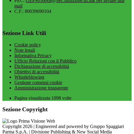
PEC:
GEPS050008@pec.istruzione.it
Link per inviare una
mail
C.F.: 80039690104
Sezione Link Utili
Cookie policy
Note legali
Informativa Privacy
Ufficio Relazioni con il Pubblico
Dichiarazione di accessibilità
Obiettivi di accessibilità
Whistleblowing
Gestione consensi cookie
Amministrazione trasparente
Pagina visualizzata
1098
volte
Sezione Copyright
Copyright 2026 | Engineered and powered by Gruppo Spaggiari
Parma S.p.A. | Divisione Publishing & New Social Media