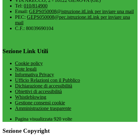
VIA ARECCO, 2 - 16122 GENOVA (GE)
Tel:
010/814900
Email:
GEPS050008@istruzione.it
Link per inviare una mail
PEC:
GEPS050008@pec.istruzione.it
Link per inviare una
mail
C.F.: 80039690104
Sezione Link Utili
Cookie policy
Note legali
Informativa Privacy
Ufficio Relazioni con il Pubblico
Dichiarazione di accessibilità
Obiettivi di accessibilità
Whistleblowing
Gestione consensi cookie
Amministrazione trasparente
Pagina visualizzata
920
volte
Sezione Copyright