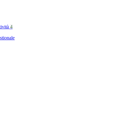
tività
4
stionale