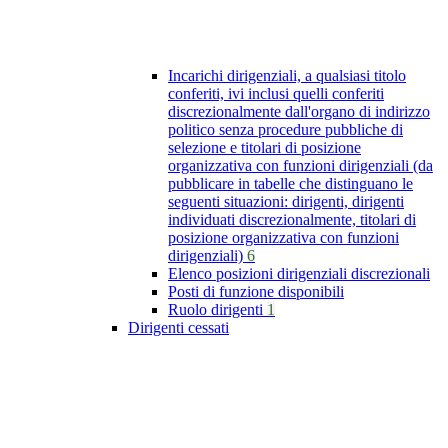
Incarichi dirigenziali, a qualsiasi titolo
conferiti, ivi inclusi quelli conferiti
discrezionalmente dall'organo di indirizzo
politico senza procedure pubbliche di
selezione e titolari di posizione
organizzativa con funzioni dirigenziali (da
pubblicare in tabelle che distinguano le
seguenti situazioni: dirigenti, dirigenti
individuati discrezionalmente, titolari di
posizione organizzativa con funzioni
dirigenziali)
6
Elenco posizioni dirigenziali discrezionali
Posti di funzione disponibili
Ruolo dirigenti
1
Dirigenti cessati